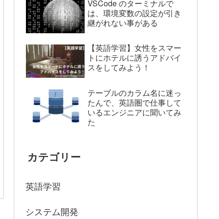
VSCode のターミナルで
は、環境変数の設定が引き
継がれない事がある
【英語学習】女性をスマー
トにホテルに誘うアドバイ
スをしてみよう！
テーブルのカラム名に迷っ
たんで、英語圏で仕事して
いるエンジニアに聞いてみ
た
カテゴリー
英語学習
システム開発