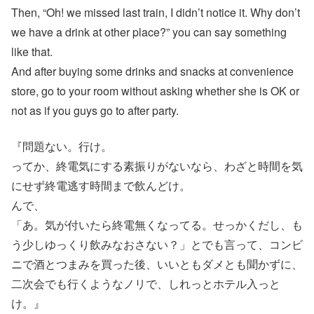
Then, “Oh! we missed last train, I didn’t notice it. Why don’t
we have a drink at other place?” you can say something
like that.
And after buying some drinks and snacks at convenience
store, go to your room without asking whether she is OK or
not as if you guys go to after party.
『問題ない。行け。
ってか、終電気にする素振りがないなら、わざと時間を気
にせず終電逃す時間まで飲んどけ。
んで、
「あ。気が付いたら終電無くなってる。せっかくだし、も
う少しゆっくり飲みなおさない？」とでも言って、コンビ
ニで酒とつまみを買った後、いいともダメとも聞かずに、
二次会でも行くようなノリで、しれっとホテル入っと
け。』