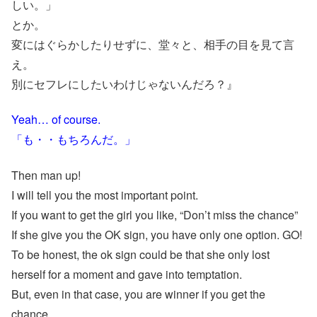
しい。」
とか。
変にはぐらかしたりせずに、堂々と、相手の目を見て言
え。
別にセフレにしたいわけじゃないんだろ？』
Yeah… of course.
「も・・もちろんだ。」
Then man up!
I will tell you the most important point.
If you want to get the girl you like, “Don’t miss the chance”
If she give you the OK sign, you have only one option. GO!
To be honest, the ok sign could be that she only lost
herself for a moment and gave into temptation.
But, even in that case, you are winner if you get the
chance.