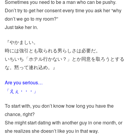
Sometimes you need to be a man who can be pushy.
Don’t try to get her consent every time you ask her “why
don’t we go to my room?”
Just take her in.
『やかましい。
時には強引とも取られる男らしさは必要だ。
いちいち「ホテル行かない？」とか同意を取ろうとする
な。黙って連れ込め。』
Are you serious…
「えぇ・・・」
To start with, you don’t know how long you have the
chance, right?
She might start dating with another guy in one month, or
she realizes she doesn’t like you in that way.