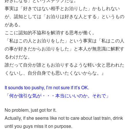
好きになる」というステップだな。
事実は「好きではない相手とお泊りした」かもしれない
が、認知としては「お泊りは好きな人とする」というもの
がある。
ここに認知的不協和を解消する思考が働く。
「私はこの人とお泊りをした」という事実は「私はこの人
の事が好きだからお泊りをした」と本人が無意識に解釈す
るわけだな。
誰だって自分が誰ともお泊りするような軽い女と思われた
くないし、自分自身でも思いたくないからな。』
It sounds too pushy, I’m not sure if it’s OK.
「何か強引な気が・・・本当にいいのか。それで」
No problem, just got for it.
Actually, if she seems like not to care about last train, drink
until you guys miss it on purpose.