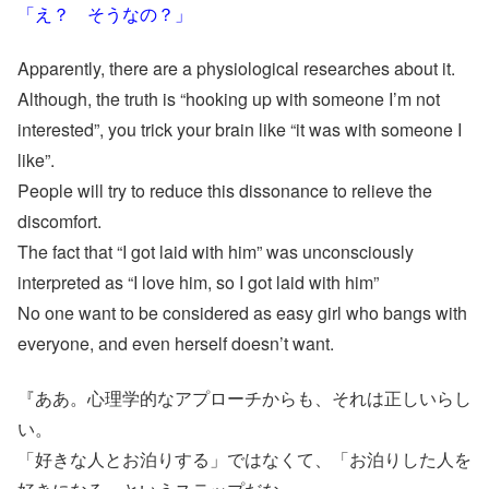
「え？ そうなの？」
Apparently, there are a physiological researches about it.
Although, the truth is “hooking up with someone I’m not
interested”, you trick your brain like “it was with someone I
like”.
People will try to reduce this dissonance to relieve the
discomfort.
The fact that “I got laid with him” was unconsciously
interpreted as “I love him, so I got laid with him”
No one want to be considered as easy girl who bangs with
everyone, and even herself doesn’t want.
『ああ。心理学的なアプローチからも、それは正しいらし
い。
「好きな人とお泊りする」ではなくて、「お泊りした人を