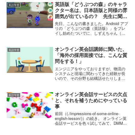
英語版「どうぶつの森」のキャラ
英語学習
クター名は、日本語版と同様の雰
囲気が出ているの？ 先生に聞い
てみた。
先日、こんなの書きました。Android アプ
リの「どうぶつの森（英語版）」をプレ
イし始めたついでに、しずえちゃん（英
語版のアカウント）の Twitter アカウント
をフォローました。という話。しずえち
ゃんの名前が、英名だと「Isabell...
オンライン英会話講師に聞いた、
英語学習
「海外の採用面接では、こんな質
問をする！」
エンジニアをやっておりますが、物流の
システムと現場に関わってきた経験が長
いので、その分野も結構話せたりしま
す。 なので、オンライン英会話レッスン
にて講師を探す時、 「物流について話が
できる人いないかな。」と検索をかけて
オンライン英会話サービスの欠点
英語学習
みると、１人だけ見つか...
と、それを補うためにやっている
事
前回（(./impressions-of-some-online-
english-lesson/)）の続き。 オンライン英
会話サービスを色々試してみて、DMM英
会話に落ち着きました。 しかし、オンラ
イン英会話というサービス形態そのもの