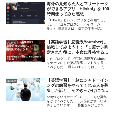
が自分...
海外の見知らぬ人とフリートーク
英語学習
ができるアプリ「Hilokal」を 100
時間使ってみた感想
「Hilokal」というアプリをご存知でしょ
うか。（読み方は多分「ハイローカ
ル」） 簡単言えば、語学の学習用の
Discord で、さまざまなトピックの色々な
部屋があり、そこに自由に出入りして、
英語のみならず様々な言語で見知らぬ人
【英語学習】恋愛系Youtuberに
英語学習
たちと会話...
挑戦してみよう！：『１度ナシ判
定された後に、本命に昇格する方
法とは！？』
このブログにて、何回か恋愛系Youtuber
をテーマにした英語学習エントリを書い
てみました。 過去のエントリは、こんな
感じです。 (./lets-give-advices-about-
long-distance-relationship/...
【英語学習】一緒にシャドーイン
英語学習
ングの練習をやってくれる人を募
集した話と、そのきっかけについ
て
bosyu というサービスにて、こんな募集
をかけてみました。 （※現在はサービス
終了しています） !( 募集をかけるまでの
経緯は、こんな感じです。 ## 「シャドー
イング」って？簡単に言えば 「英語を聞