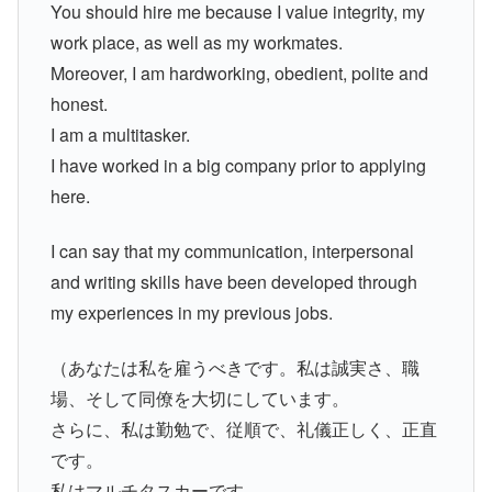
You should hire me because I value integrity, my
work place, as well as my workmates.
Moreover, I am hardworking, obedient, polite and
honest.
I am a multitasker.
I have worked in a big company prior to applying
here.
I can say that my communication, interpersonal
and writing skills have been developed through
my experiences in my previous jobs.
（あなたは私を雇うべきです。私は誠実さ、職
場、そして同僚を大切にしています。
さらに、私は勤勉で、従順で、礼儀正しく、正直
です。
私はマルチタスカーです。