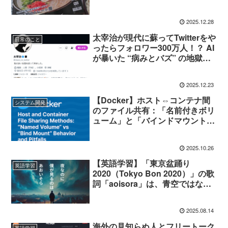
2025.12.28
太宰治が現代に蘇ってTwitterをや
日常のこと
ったらフォロワー300万人！？ AI
が暴いた “病みとバズ” の地獄の
連鎖構造
2025.12.23
【Docker】ホスト⇔コンテナ間
システム開発
のファイル共有：「名前付きボリ
ューム」と「バインドマウント」
の挙動の差異と、変更時の注意点
2025.10.26
【英語学習】「東京盆踊り
英語学習
2020（Tokyo Bon 2020）」の歌
詞「aoisora」は、青空ではなく
元セクシー女優の「蒼井そら」を
示している
2025.08.14
海外の見知らぬ人とフリートーク