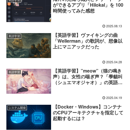
英語学習
ができるアプリ「Hilokal」を 100
時間使ってみた感想
2025.08.13
【英語学習】ヴァイキングの曲
英語学習
「Wellerman」の歌詞が、想像以
上にマニアックだった
2025.04.28
【英語学習】”meow”（猫の鳴き
英語学習
声）は、女性の喘ぎ声？「學貓叫
（シュエマオジャオ）」の英語バ
ージョンについて調べてみた
2025.04.19
【Docker・Windows】コンテナ
システム開発
のCPUアーキテクチャを指定して
起動するには？