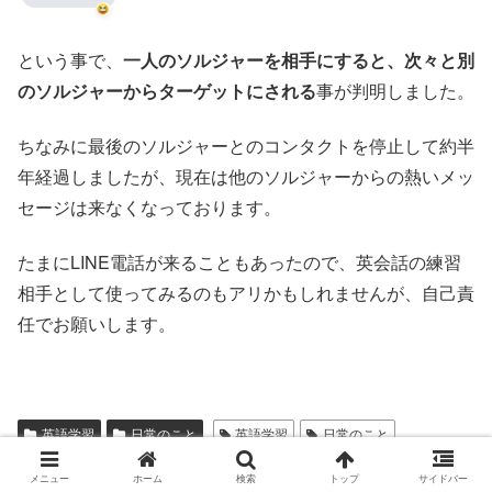
という事で、
一人のソルジャーを相手にすると、次々と別
のソルジャーからターゲットにされる
事が判明しました。
ちなみに最後のソルジャーとのコンタクトを停止して約半
年経過しましたが、現在は他のソルジャーからの熱いメッ
セージは来なくなっております。
たまにLINE電話が来ることもあったので、英会話の練習
相手として使ってみるのもアリかもしれませんが、自己責
任でお願いします。
英語学習
日常のこと
英語学習
日常のこと
シェアする
メニュー
ホーム
検索
トップ
サイドバー