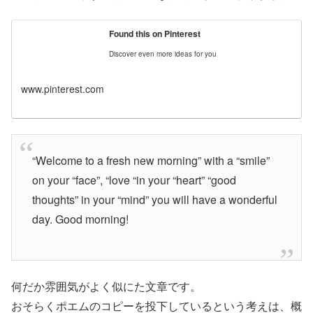
Found this on Pinterest
Discover even more ideas for you
www.pinterest.com
“Welcome to a fresh new morning” with a “smile”
on your “face”, “love “in your “heart” “good
thoughts” in your “mind” you will have a wonderful
day. Good morning!
何だか雰囲気がよく似にた文章です。
おそらくポエムのコピーを投下しているという考えは、概