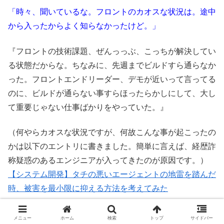
「時々、聞いているな。フロントのカオスな状況は。途中
から入ったからよく知らなかったけど。」
『フロントの技術課題、ぜんっっぶ、こっちが解決してい
る状態だからな。ちなみに、先週までビルドすら通らなか
った。フロントエンドリーダー、デモが近いって言ってる
のに、ビルドが通らない事すらほったらかしにして、大し
て重要じゃない仕事ばかりをやっていた。』
（何やらカオスな状況ですが、何故こんな事が起こったの
かは以下のエントリに書きました。簡単に言えば、経歴詐
称疑惑のあるエンジニアが入ってきたのが原因です。）
【システム開発】タチの悪いエージェントの地雷を踏んだ
時、被害を最小限に抑える方法を考えてみた
メニュー
ホーム
検索
トップ
サイドバー