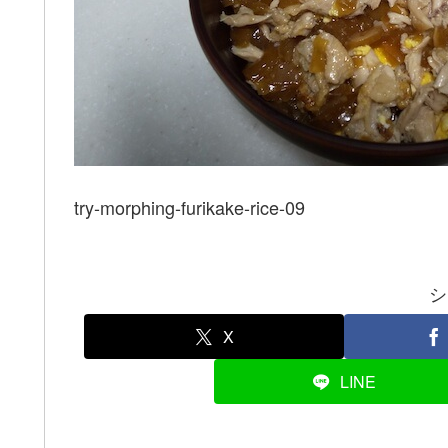
try-morphing-furikake-rice-09
シ
X
LINE